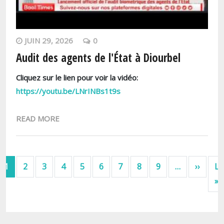
JUIN 29, 2026
0
Audit des agents de l'État à Diourbel
Cliquez sur le lien pour voir la vidéo:
https://youtu.be/LNrINBs1t9s
READ MORE
Pagination
Page s
1
2
3
4
5
6
7
8
9
…
››
La
D
»