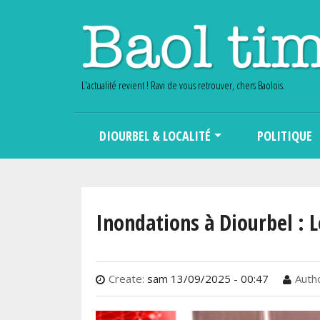
L'actualité revient ! Ravi de vous retrouver, chers Baolois.
Main navigation
DIOURBEL & LOCALITÉ
POLITIQUE
Inondations à Diourbel : L
Create:
sam 13/09/2025 - 00:47
Autho