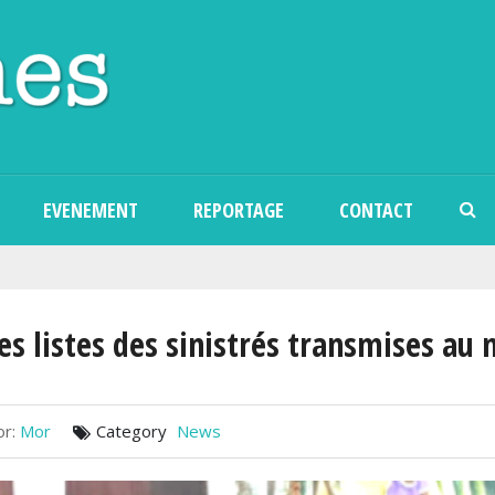
Aller au contenu principal
EVENEMENT
REPORTAGE
CONTACT
es listes des sinistrés transmises au 
r:
Mor
Category
News