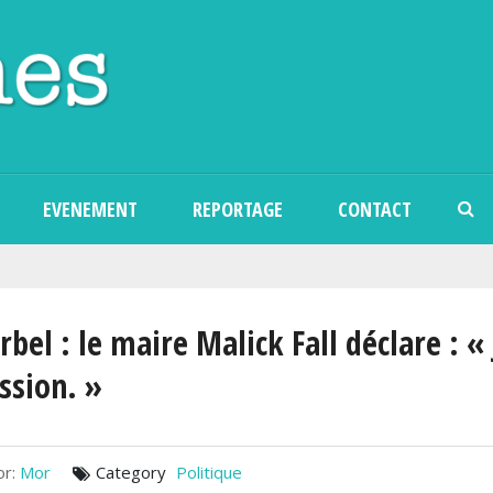
Aller au contenu principal
EVENEMENT
REPORTAGE
CONTACT
bel : le maire Malick Fall déclare : « 
ssion. »
r:
Mor
Category
Politique