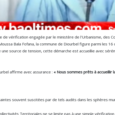
e de vérification engagée par le ministère de l’Urbanisme, des Co
oussa Bala Fofana, la commune de Diourbel figure parmi les 16 col
 une source de tension, cette démarche est accueillie avec sérénit
iourbel affirme avec assurance :
« Nous sommes prêts à accueillir la
raintes souvent suscitées par de tels audits dans les sphères mun
ollectivités Territoriales ne se limite pas à une simple vérificat