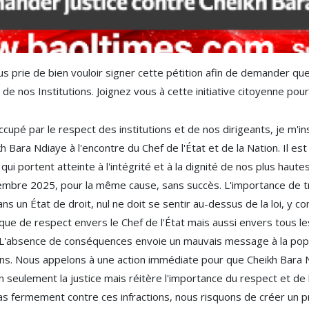
s prie de bien vouloir signer cette pétition afin de demander que
de nos Institutions. Joignez vous à cette initiative citoyenne pour 
upé par le respect des institutions et de nos dirigeants, je m'in
Bara Ndiaye à l'encontre du Chef de l'État et de la Nation. Il est
ui portent atteinte à l'intégrité et à la dignité de nos plus haute
embre 2025, pour la même cause, sans succès. L'importance de trai
s un État de droit, nul ne doit se sentir au-dessus de la loi, y c
e de respect envers le Chef de l'État mais aussi envers tous les
 L'absence de conséquences envoie un mauvais message à la popul
ions. Nous appelons à une action immédiate pour que Cheikh Bara N
on seulement la justice mais réitère l'importance du respect et de 
pas fermement contre ces infractions, nous risquons de créer un 