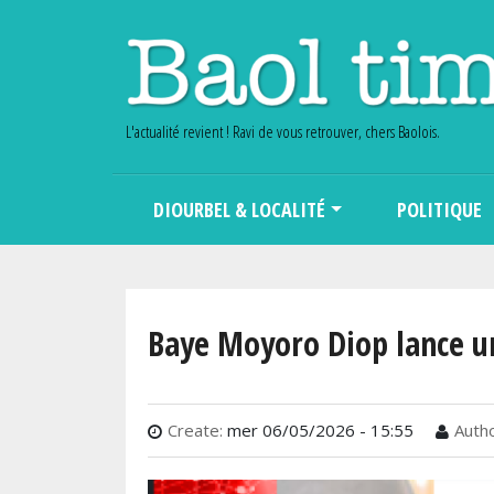
L'actualité revient ! Ravi de vous retrouver, chers Baolois.
Main navigation
DIOURBEL & LOCALITÉ
POLITIQUE
Baye Moyoro Diop lance u
Create:
mer 06/05/2026 - 15:55
Autho