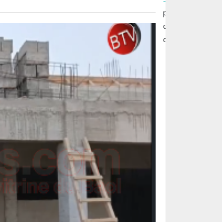
pour publier
des
commentaires