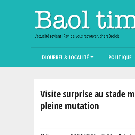
L'actualité revient ! Ravi de vous retrouver, chers Baolois.
Main navigation
DIOURBEL & LOCALITÉ
POLITIQUE
Visite surprise au stade 
pleine mutation