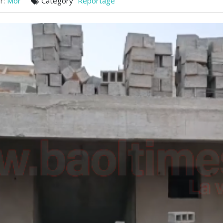
r:
Mor
Category
Reportage