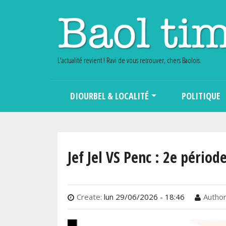
L'actualité revient ! Ravi de vous retrouver, chers Baolois.
Main navigation
DIOURBEL & LOCALITÉ
POLITIQUE
Jef Jel VS Penc : 2e périod
Create:
lun 29/06/2026 - 18:46
Author