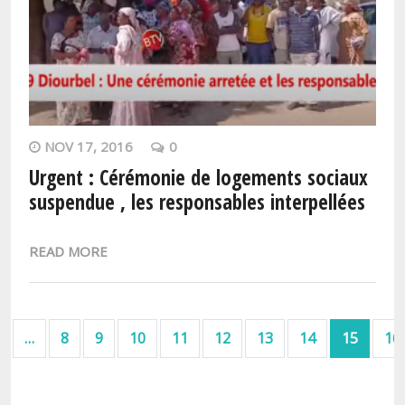
NOV 17, 2016
0
Urgent : Cérémonie de logements sociaux
suspendue , les responsables interpellées
READ MORE
Pagination
Page précédente
…
8
9
10
11
12
13
14
15
16
ière page