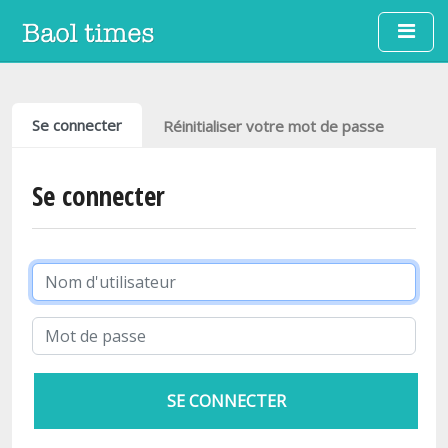
Aller au contenu principal
Onglets principaux
Se connecter
Réinitialiser votre mot de passe
Se connecter