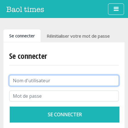
Aller au contenu principal
Onglets principaux
Se connecter
Réinitialiser votre mot de passe
Se connecter