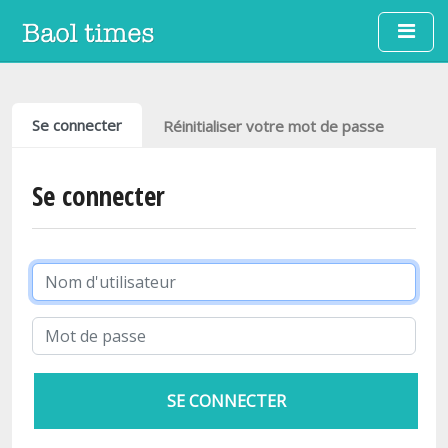
Aller au contenu principal
Onglets principaux
Se connecter
Réinitialiser votre mot de passe
Se connecter