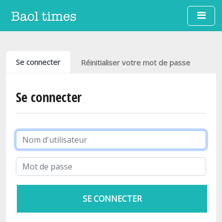
Aller au contenu principal
Onglets principaux
Se connecter
Réinitialiser votre mot de passe
Se connecter