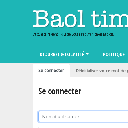
L'actualité revient ! Ravi de vous retrouver, chers Baolois.
Main navigation
DIOURBEL & LOCALITÉ
POLITIQUE
Onglets principaux
Se connecter
Réinitialiser votre mot de
Se connecter