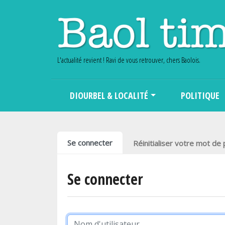
L'actualité revient ! Ravi de vous retrouver, chers Baolois.
Main navigation
DIOURBEL & LOCALITÉ
POLITIQUE
Onglets principaux
Se connecter
Réinitialiser votre mot de
Se connecter