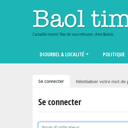
L'actualité revient ! Ravi de vous retrouver, chers Baolois.
Main navigation
DIOURBEL & LOCALITÉ
POLITIQUE
Onglets principaux
Se connecter
Réinitialiser votre mot de
Se connecter