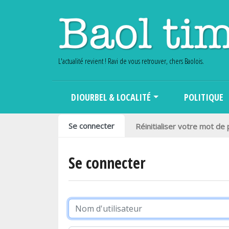
L'actualité revient ! Ravi de vous retrouver, chers Baolois.
Main navigation
DIOURBEL & LOCALITÉ
POLITIQUE
Onglets principaux
Se connecter
Réinitialiser votre mot de
Se connecter