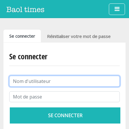
Aller au contenu principal
Onglets principaux
Se connecter
Réinitialiser votre mot de passe
Se connecter