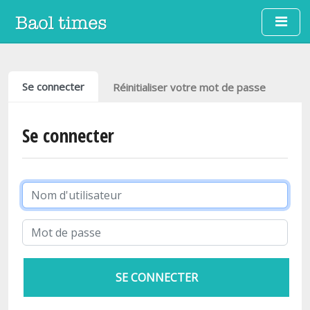
Aller au contenu principal
Onglets principaux
Se connecter
Réinitialiser votre mot de passe
Se connecter