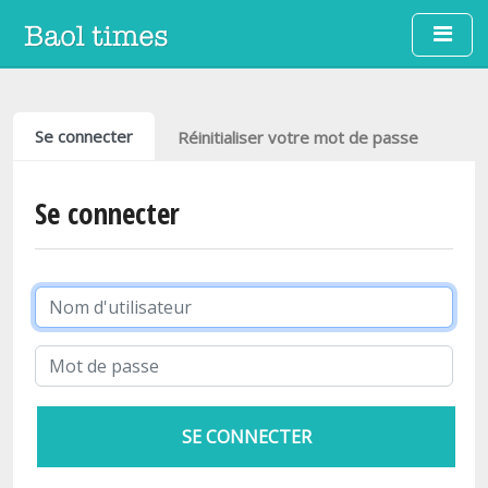
Aller au contenu principal
Onglets principaux
Se connecter
Réinitialiser votre mot de passe
Se connecter