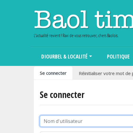
L'actualité revient ! Ravi de vous retrouver, chers Baolois.
Main navigation
DIOURBEL & LOCALITÉ
POLITIQUE
Onglets principaux
Se connecter
Réinitialiser votre mot de
Se connecter