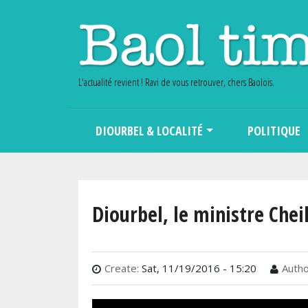
L'actualité revient ! Ravi de vous retrouver, chers Baolois.
Main navigation
DIOURBEL & LOCALITÉ
POLITIQUE
Diourbel, le ministre Chei
Create:
Sat, 11/19/2016 - 15:20
Autho