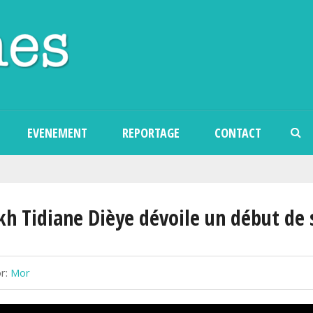
Skip to main content
EVENEMENT
REPORTAGE
CONTACT
kh Tidiane Dièye dévoile un début de 
r:
Mor