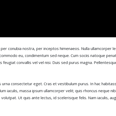
t per conubia nostra, per inceptos himenaeos. Nulla ullamcorper lec
ed commodo eu, condimentum sed neque. Cum sociis natoque penat
s feugiat convallis vel vel nisi. Duis sed purus magna. Pellentes
 urna consectetur eget. Cras et vestibulum purus. In hac habita
ulum iaculis, massa ipsum ullamcorper velit; quis rhoncus neque ni
olutpat. Ut quis ante lectus, id scelerisque felis. Nam iaculis, aug