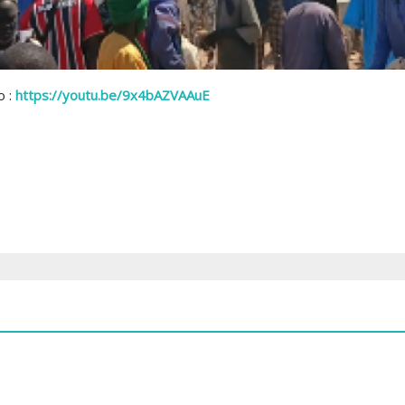
 :
https://youtu.be/9x4bAZVAAuE