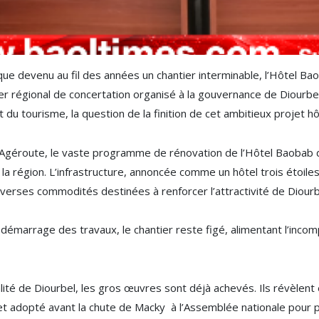
e devenu au fil des années un chantier interminable, l’Hôtel Baob
elier régional de concertation organisé à la gouvernance de Diourb
t du tourisme, la question de la finition de cet ambitieux projet h
l’Agéroute, le vaste programme de rénovation de l’Hôtel Baobab
la région. L’infrastructure, annoncée comme un hôtel trois étoil
iverses commodités destinées à renforcer l’attractivité de Diourb
e démarrage des travaux, le chantier reste figé, alimentant l’inc
ité de Diourbel, les gros œuvres sont déjà achevés. Ils révèlent
 et adopté avant la chute de Macky à l’Assemblée nationale pour