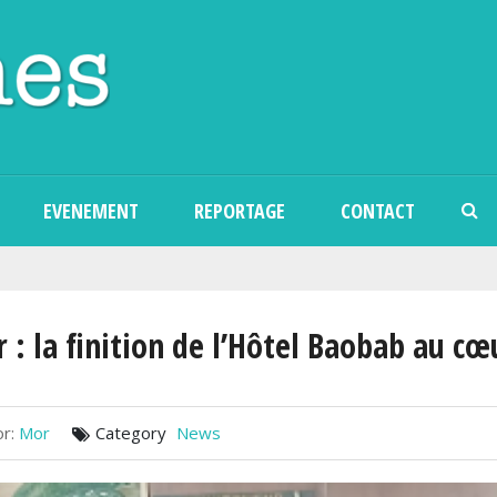
Aller au contenu principal
EVENEMENT
REPORTAGE
CONTACT
r : la finition de l’Hôtel Baobab au c
r:
Mor
Category
News