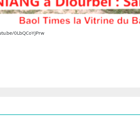
youtu.be/0LbQCoYJPrw