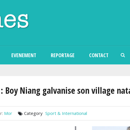
Aller au contenu principal
EVENEMENT
REPORTAGE
CONTACT
 Boy Niang galvanise son village nat
r:
Mor
Category
Sport & International