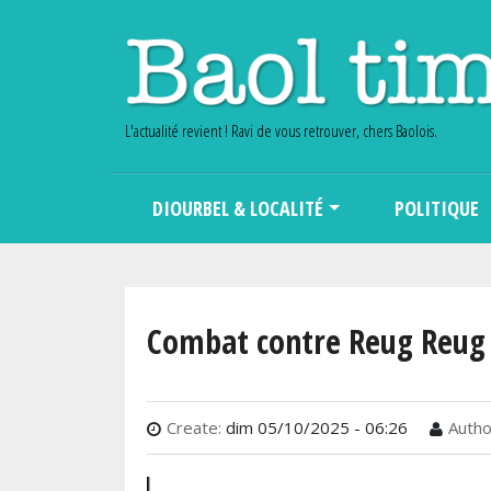
L'actualité revient ! Ravi de vous retrouver, chers Baolois.
Main navigation
DIOURBEL & LOCALITÉ
POLITIQUE
Combat contre Reug Reug :
Create:
dim 05/10/2025 - 06:26
Autho