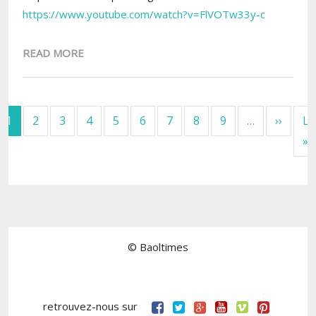
https://www.youtube.com/watch?v=FlVOTw33y-c
READ MORE
Pagination
Next 
1
2
3
4
5
6
7
8
9
…
››
La
L
»
© Baoltimes
retrouvez-nous sur