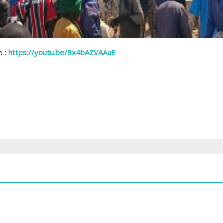
 :
https://youtu.be/9x4bAZVAAuE