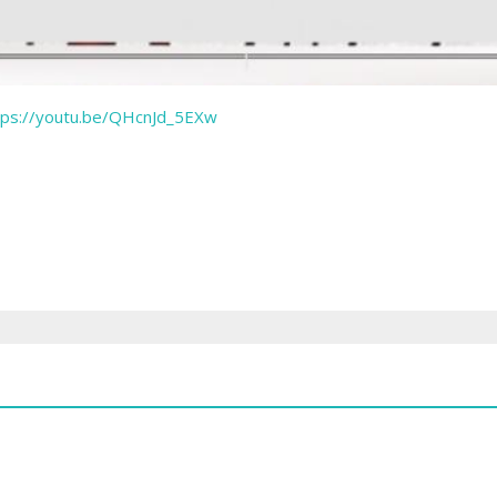
tps://youtu.be/QHcnJd_5EXw