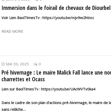
Immersion dans le foirail de chevaux de Diourbel
Voir Lien BaolTimesTv : https://youtu.be/mjv9w2htncc
READ MORE
MAI 30, 2025
0
Pré hivernage : Le maire Malick Fall lance une no
charrettes et Ocass
Lien sur BaolTimesTv : https://youtu.be/UAcWVTv0ka4
Dans le cadre de son plan d'actions pré-hivernage, le maire de
sans relâche…