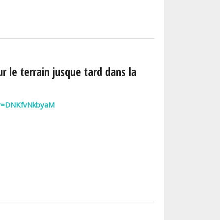
r le terrain jusque tard dans la
?v=DNKfvNkbyaM