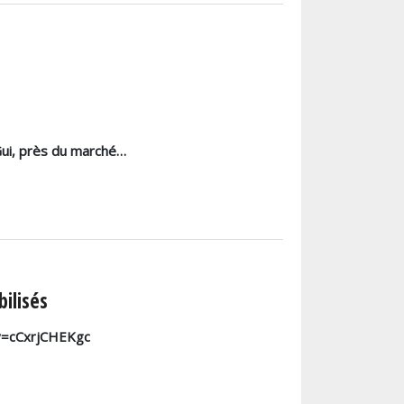
Gui, près du marché…
bilisés
?v=cCxrjCHEKgc