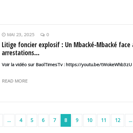
MAI 23, 2025
0
Litige foncier explosif : Un Mbacké-Mbacké face 
arrestations...
Voir la vidéo sur BaolTimesTv : https://youtu.be/tWokeWhb3zU
READ MORE
ère page
Page précédente
…
4
5
6
7
8
9
10
11
12
…