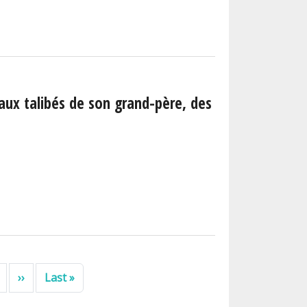
aux talibés de son grand-père, des
Page suivante
Dernière page
››
Last »