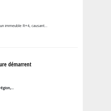
’un immeuble R+4, causant…
ôture démarrent
 région,…