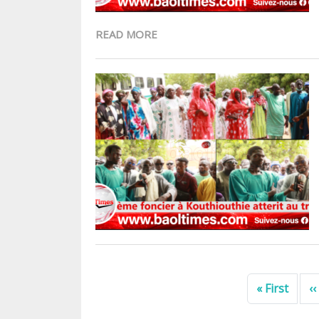
READ MORE
Pagination
Premi
« First
‹‹