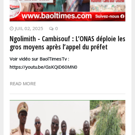
JUIL 02, 2025
0
Ngolimith - Cambisouf : L’ONAS déploie les
gros moyens après l’appel du préfet
Voir vidéo sur BaolTimesTv :
https://youtu.be/GsKQiD60MN0
READ MORE