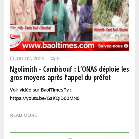
JUIL 02, 2025
0
Ngolimith - Cambisouf : L’ONAS déploie les
gros moyens après l’appel du préfet
Voir vidéo sur BaolTimesTv :
https://youtu.be/GsKQiD60MN0
READ MORE