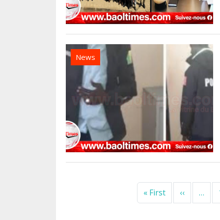
News
Pagination
First page
Previous
« First
‹‹
…