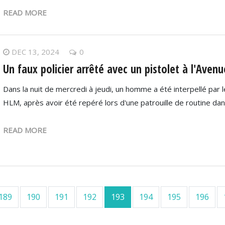
READ MORE
DEC 13, 2024
0
Un faux policier arrêté avec un pistolet à l'Aven
Dans la nuit de mercredi à jeudi, un homme a été interpellé par
HLM, après avoir été repéré lors d'une patrouille de routine da
READ MORE
 page
189
190
191
192
193
194
195
196