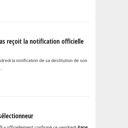
 reçoit la notification officielle
ndredi la notification de sa destitution de son
e…
sélectionneur
F)
a officiellement confirmé ce vendredi
Pape