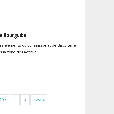
ue Bourguiba
 les éléments du commissariat de Biscuiterie-
ns la zone de l'Avenue…
Next page
Last page
197
…
››
Last »