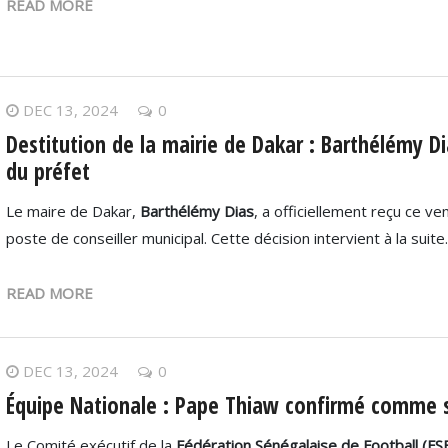
READ MORE
DEC 13, 2024
0
Destitution de la mairie de Dakar : Barthélémy Dias
du préfet
Le maire de Dakar,
Barthélémy Dias
, a officiellement reçu ce ve
poste de conseiller municipal. Cette décision intervient à la suit
READ MORE
DEC 13, 2024
0
Équipe Nationale : Pape Thiaw confirmé comme 
Le Comité exécutif de la
Fédération Sénégalaise de Football (FS