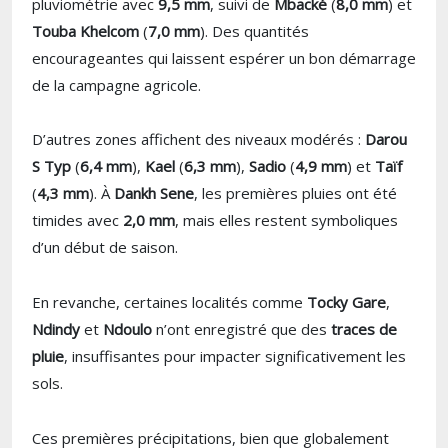
pluviométrie avec
9,5 mm
, suivi de
Mbacké
(
8,0 mm
) et
Touba Khelcom
(
7,0 mm
). Des quantités
encourageantes qui laissent espérer un bon démarrage
de la campagne agricole.
D’autres zones affichent des niveaux modérés :
Darou
S Typ
(
6,4 mm
),
Kael
(
6,3 mm
),
Sadio
(
4,9 mm
) et
Taïf
(
4,3 mm
). À
Dankh Sene
, les premières pluies ont été
timides avec
2,0 mm
, mais elles restent symboliques
d’un début de saison.
En revanche, certaines localités comme
Tocky Gare
,
Ndindy
et
Ndoulo
n’ont enregistré que des
traces de
pluie
, insuffisantes pour impacter significativement les
sols.
Ces premières précipitations, bien que globalement