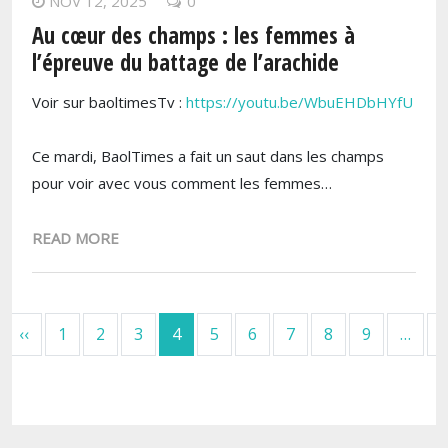
NOV 12, 2025
0
Au cœur des champs : les femmes à
l’épreuve du battage de l’arachide
Voir sur baoltimesTv :
https://youtu.be/WbuEHDbHYfU
Ce mardi, BaolTimes a fait un saut dans les champs
pour voir avec vous comment les femmes…
READ MORE
Pagination
Page précédente
‹‹
1
2
3
4
5
6
7
8
9
…
›
remière page